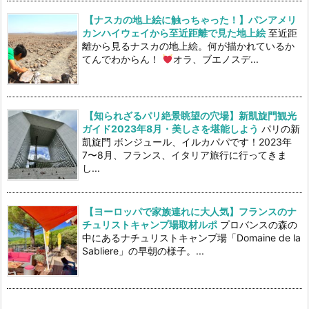
【ナスカの地上絵に触っちゃった！】パンアメリ
カンハイウェイから至近距離で見た地上絵
至近距
離から見るナスカの地上絵。何が描かれているか
てんでわからん！
オラ、ブエノスデ...
【知られざるパリ絶景眺望の穴場】新凱旋門観光
ガイド2023年8月・美しさを堪能しよう
パリの新
凱旋門 ボンジュール、イルカパパです！2023年
7〜8月、フランス、イタリア旅行に行ってきま
し...
【ヨーロッパで家族連れに大人気】フランスのナ
チュリストキャンプ場取材ルポ
プロバンスの森の
中にあるナチュリストキャンプ場「Domaine de la
Sabliere」の早朝の様子。...