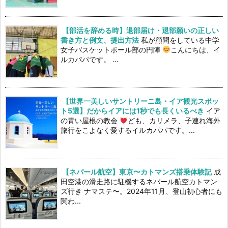
【部活を辞める時】退部届け・退部願いの正しい
書き方と例文、提出方法
私が顧問をしている中学
女子バスケットボール部の円陣
こんにちは、イ
ルカパパです。 ...
【世界一美しいサントリーニ島・イア観光スポッ
ト5選】だからイアには1秒でも長くいるべき
イア
の青い屋根の教会
ども、カリメラ、子連れ海外
旅行をこよなく愛するイルカパパです。...
【ネパール航空】東京〜カトマンズ搭乗体験記
成
田空港の滑走路に駐機するネパール航空カトマン
ズ行き ナマステ〜。2024年11月、登山初心者にも
関わ...