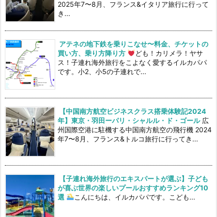
2025年7〜8月、フランス&イタリア旅行に行って
き...
アテネの地下鉄を乗りこなせ〜料金、チケットの
買い方、乗り方降り方
ども！カリメラ！ヤサ
ス！子連れ海外旅行をこよなく愛するイルカパパ
です。小2、小5の子連れで...
【中国南方航空ビジネスクラス搭乗体験記2024
年】東京・羽田ーパリ・シャルル・ド・ゴール
広
州国際空港に駐機する中国南方航空の飛行機 2024
年7〜8月、フランス&トルコ旅行に行ってき...
【子連れ海外旅行のエキスパートが選ぶ】子ども
が喜ぶ世界の楽しいプールおすすめランキング10
選
こんにちは、イルカパパです。こども...