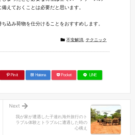
に備えておくことは必要だと思います。
持ち込み荷物を仕分けることをおすすめします。
不安解消
,
テクニック
Pin it
B!
Hatena
Pocket
LINE
Next
我が家が遭遇した子連れ海外旅行のト
ラブル体験とトラブルに遭遇した時の
心構え