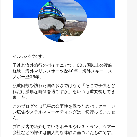
イルカパパです。
子連れ海外旅行のパイオニアで、60カ国以上の渡航
経験、海外マリンスポーツ歴40年、海外スキー・ス
ノボー歴35年。
渡航回数や訪れた国の多さではなく「そこで子供とど
れだけ濃厚な時間を過ごすか」をいつも重要視してき
ました。
このブログでは記事の公平性を保つためバックマージ
ン広告やステルスマーケティングは一切行っていませ
ん。
ブログ内で紹介しているホテルやレストラン、ツアー
会社などの評価は個人的な体験に基づいたものです。