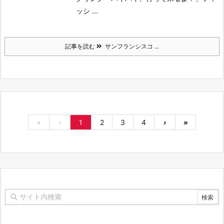
ッシ ...
記事を読む
サンフランシスコ ...
«
‹
1
2
3
4
›
»