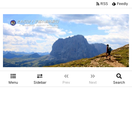
RSS
Feedly
Menu
Sidebar
Prev
Next
Search