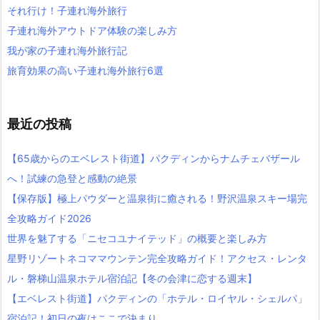
それ行け！子連れ海外旅行
子連れ海外アウトドア体験の楽しみ方
我が家の子連れ海外旅行記
旅育効果の高い子連れ海外旅行6選
最近の投稿
【65歳からのエベレスト街道】パクディンからナムチェバザール
へ！試練の急登と感動の絶景
【保存版】極上パウダーと温泉街に癒される！野沢温泉スキー場完
全攻略ガイド2026
世界を魅了する「ニセコユナイテッド」の概要と楽しみ方
星野リゾートネコママウンテン完全攻略ガイド！アクセス・レンタ
ル・磐梯山温泉ホテル宿泊記【冬の会津に恋する週末】
【エベレスト街道】パクディンの「ホテル・ロイヤル・シェルパ」
宿泊記！初日の夜はここで決まり