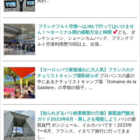
関わ...
フランクフルト空港へはJALで行ってはいけませ
ん！〜ターミナル間の移動方法と時間
ども、ダ
ンケシェーン、シェーンカムバック、フランクフ
ルト空港利用歴10回以上、出張...
【ヨーロッパで家族連れに大人気】フランスのナ
チュリストキャンプ場取材ルポ
プロバンスの森の
中にあるナチュリストキャンプ場「Domaine de la
Sabliere」の早朝の様子。...
【知られざるパリ絶景眺望の穴場】新凱旋門観光
ガイド2023年8月・美しさを堪能しよう
パリの新
凱旋門 ボンジュール、イルカパパです！2023年
7〜8月、フランス、イタリア旅行に行ってきま
し...