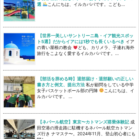
選
こんにちは、イルカパパです。こども...
【世界一美しいサントリーニ島・イア観光スポッ
ト5選】だからイアには1秒でも長くいるべき
イア
の青い屋根の教会
ども、カリメラ、子連れ海外
旅行をこよなく愛するイルカパパです。...
【部活を辞める時】退部届け・退部願いの正しい
書き方と例文、提出方法
私が顧問をしている中学
女子バスケットボール部の円陣
こんにちは、イ
ルカパパです。 ...
【ネパール航空】東京〜カトマンズ搭乗体験記
成
田空港の滑走路に駐機するネパール航空カトマン
ズ行き ナマステ〜。2024年11月、登山初心者にも