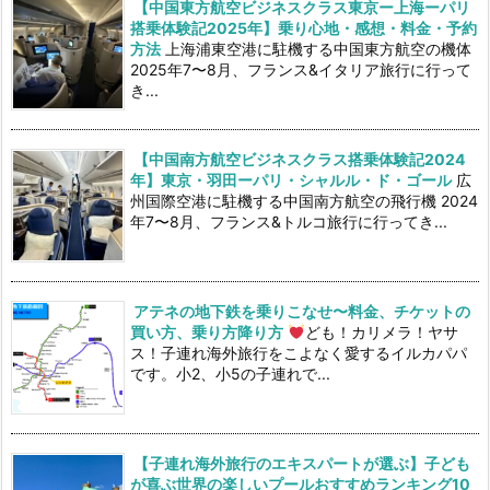
【中国東方航空ビジネスクラス東京ー上海ーパリ
搭乗体験記2025年】乗り心地・感想・料金・予約
方法
上海浦東空港に駐機する中国東方航空の機体
2025年7〜8月、フランス&イタリア旅行に行って
き...
【中国南方航空ビジネスクラス搭乗体験記2024
年】東京・羽田ーパリ・シャルル・ド・ゴール
広
州国際空港に駐機する中国南方航空の飛行機 2024
年7〜8月、フランス&トルコ旅行に行ってき...
アテネの地下鉄を乗りこなせ〜料金、チケットの
買い方、乗り方降り方
ども！カリメラ！ヤサ
ス！子連れ海外旅行をこよなく愛するイルカパパ
です。小2、小5の子連れで...
【子連れ海外旅行のエキスパートが選ぶ】子ども
が喜ぶ世界の楽しいプールおすすめランキング10