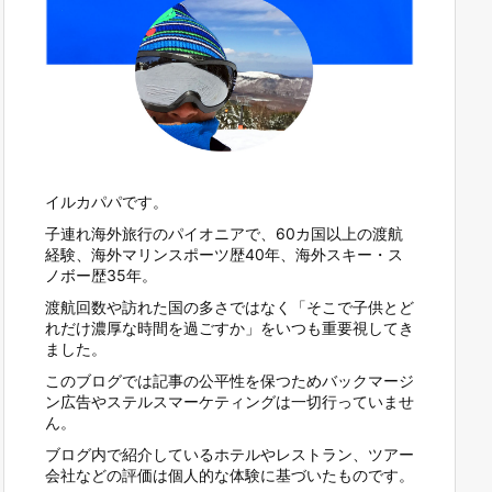
イルカパパです。
子連れ海外旅行のパイオニアで、60カ国以上の渡航
経験、海外マリンスポーツ歴40年、海外スキー・ス
ノボー歴35年。
渡航回数や訪れた国の多さではなく「そこで子供とど
れだけ濃厚な時間を過ごすか」をいつも重要視してき
ました。
このブログでは記事の公平性を保つためバックマージ
ン広告やステルスマーケティングは一切行っていませ
ん。
ブログ内で紹介しているホテルやレストラン、ツアー
会社などの評価は個人的な体験に基づいたものです。