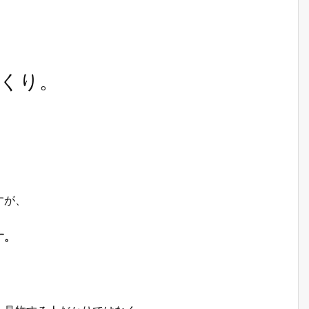
くり。
すが、
す。