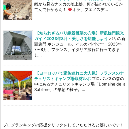
離から見るナスカの地上絵。何が描かれているか
てんでわからん！
オラ、ブエノスデ...
【知られざるパリ絶景眺望の穴場】新凱旋門観光
ガイド2023年8月・美しさを堪能しよう
パリの新
凱旋門 ボンジュール、イルカパパです！2023年
7〜8月、フランス、イタリア旅行に行ってきま
し...
【ヨーロッパで家族連れに大人気】フランスのナ
チュリストキャンプ場取材ルポ
プロバンスの森の
中にあるナチュリストキャンプ場「Domaine de la
Sabliere」の早朝の様子。...
ブログランキングの応援クリックをしていただけると嬉しいです！