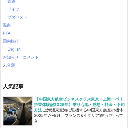
鉄道
ドイツ
ブダペスト
温泉
PTA
国内旅行
English
お知らせ・コメント
未分類
人気記事
【中国東方航空ビジネスクラス東京ー上海ーパリ
搭乗体験記2025年】乗り心地・感想・料金・予約
方法
上海浦東空港に駐機する中国東方航空の機体
2025年7〜8月、フランス&イタリア旅行に行って
き...