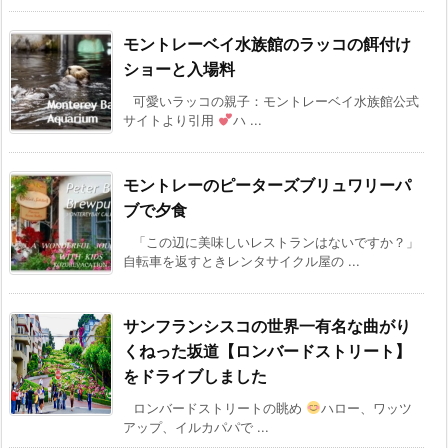
モントレーベイ水族館のラッコの餌付け
ショーと入場料
可愛いラッコの親子：モントレーベイ水族館公式
サイトより引用
ハ ...
モントレーのピーターズブリュワリーパ
ブで夕食
「この辺に美味しいレストランはないですか？」
自転車を返すときレンタサイクル屋の ...
サンフランシスコの世界一有名な曲がり
くねった坂道【ロンバードストリート】
をドライブしました
ロンバードストリートの眺め
ハロー、ワッツ
アップ、イルカパパで ...