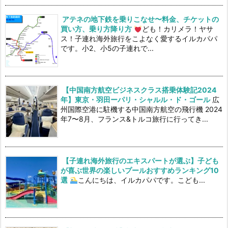
アテネの地下鉄を乗りこなせ〜料金、チケットの
買い方、乗り方降り方
ども！カリメラ！ヤサ
ス！子連れ海外旅行をこよなく愛するイルカパパ
です。小2、小5の子連れで...
【中国南方航空ビジネスクラス搭乗体験記2024
年】東京・羽田ーパリ・シャルル・ド・ゴール
広
州国際空港に駐機する中国南方航空の飛行機 2024
年7〜8月、フランス&トルコ旅行に行ってき...
【子連れ海外旅行のエキスパートが選ぶ】子ども
が喜ぶ世界の楽しいプールおすすめランキング10
選
こんにちは、イルカパパです。こども...