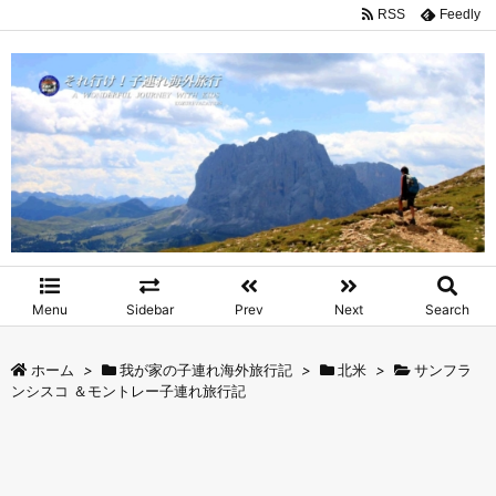
RSS
Feedly
Menu
Sidebar
Prev
Next
Search
ホーム
>
我が家の子連れ海外旅行記
>
北米
>
サンフラ
ンシスコ ＆モントレー子連れ旅行記