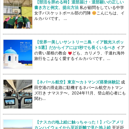
【部活を辞める時】退部届け・退部願いの正しい
書き方と例文、提出方法
私が顧問をしている中学
女子バスケットボール部の円陣
こんにちは、イ
ルカパパです。 ...
【世界一美しいサントリーニ島・イア観光スポッ
ト5選】だからイアには1秒でも長くいるべき
イア
の青い屋根の教会
ども、カリメラ、子連れ海外
旅行をこよなく愛するイルカパパです。...
【ネパール航空】東京〜カトマンズ搭乗体験記
成
田空港の滑走路に駐機するネパール航空カトマン
ズ行き ナマステ〜。2024年11月、登山初心者にも
関わ...
【ナスカの地上絵に触っちゃった！】パンアメリ
カンハイウェイから至近距離で見た地上絵
至近距