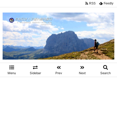
RSS
Feedly
Menu
Sidebar
Prev
Next
Search