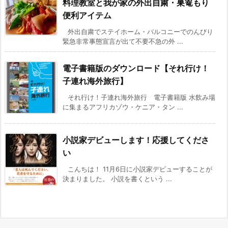
料理教室と我が家の外出自粛・巣篭もり
便利アイテム
外出自粛でステイホーム・バルコニーでのんびり
緊急非常事態宣言が出て不要不急の外 ...
電子書籍版のダウンロード【それ行け！
子連れ海外旅行】
それ行け！子連れ海外旅行 電子書籍版 水飲み場
に集まるアフリカゾウ・ケニア・タン ...
小説家デビューします！応援してくださ
い
こんちは！ 11月6日に小説家デビューすることが
決まりました。 小説を書くという ...