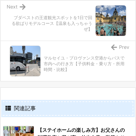
Next
ブダペストの王道観光スポットを1日で回
る欲ばりモデルコース【温泉も入っちゃう
ぜ】
Prev
マルセイユ・プロヴァンス空港からバスで
市内への行き方【子供料金・乗り方・所用
時間・比較】
関連記事
【ステイホームの楽しみ方】お父さんの