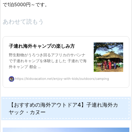
で1泊5000円～です。
あわせて読もう
子連れ海外キャンプの楽しみ方
野生動物がうろつき回るアフリカのサバンナ
で子連れキャンプを体験しました 子連れで海
外キャンプ 都会 ...
https://kidsvacation.net/enjoy-with-kids/outdoors/camping
【おすすめの海外アウトドア4】子連れ海外カ
ヤック・カヌー