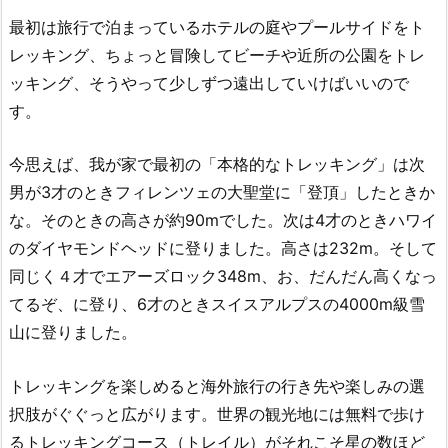
最初は旅行で泊まっているホテルの庭やプールサイドをト
レッキング、ちょっと冒険してビーチや近所の公園をトレ
ッキング、そうやって少しずつ遠出していけばいいので
す。
今思えば、我が家で最初の「本格的なトレッキング」は次
男が3才のときフィレンツェの大聖堂に「登頂」したときか
な。そのときの高さが約90mでした。次は4才のときハワイ
のダイヤモンドヘッドに登りました。高さは232m。そして
同じく４才でエアーズロック348m、お、だんだん高くなっ
てるぞ、に登り、6才のときスイスアルプスの4000m級雪
山に登りました。
トレッキングを楽しめると海外旅行の行き先や楽しみの選
択肢がぐぐっと広がります。世界の観光地には無料で歩け
るトレッキングコース（トレイル）がそれこそ星の数ほど