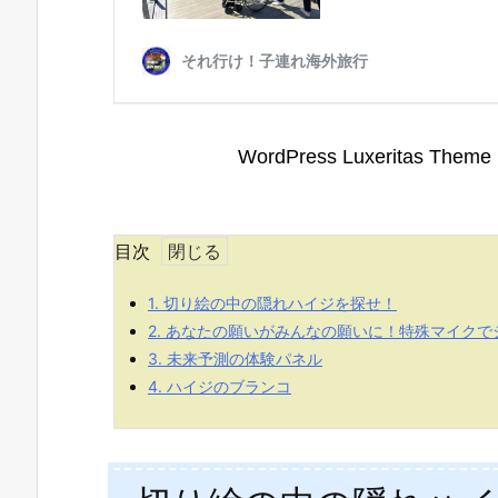
目次
1.
切り絵の中の隠れハイジを探せ！
2.
あなたの願いがみんなの願いに！特殊マイクで
3.
未来予測の体験パネル
4.
ハイジのブランコ