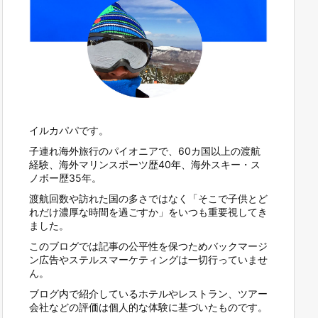
イルカパパです。
子連れ海外旅行のパイオニアで、60カ国以上の渡航
経験、海外マリンスポーツ歴40年、海外スキー・ス
ノボー歴35年。
渡航回数や訪れた国の多さではなく「そこで子供とど
れだけ濃厚な時間を過ごすか」をいつも重要視してき
ました。
このブログでは記事の公平性を保つためバックマージ
ン広告やステルスマーケティングは一切行っていませ
ん。
ブログ内で紹介しているホテルやレストラン、ツアー
会社などの評価は個人的な体験に基づいたものです。