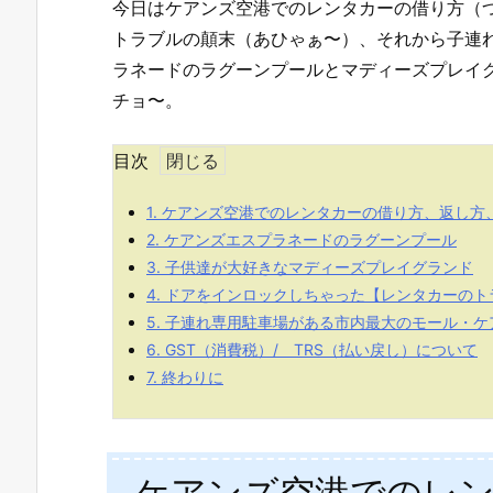
今日はケアンズ空港でのレンタカーの借り方（
トラブルの顛末（あひゃぁ〜）、それから子連
ラネードのラグーンプールとマディーズプレイ
チョ〜。
目次
1.
ケアンズ空港でのレンタカーの借り方、返し方
2.
ケアンズエスプラネードのラグーンプール
3.
子供達が大好きなマディーズプレイグランド
4.
ドアをインロックしちゃった【レンタカーのト
5.
子連れ専用駐車場がある市内最大のモール・ケ
6.
GST（消費税）/ TRS（払い戻し）について
7.
終わりに
ケアンズ空港でのレ