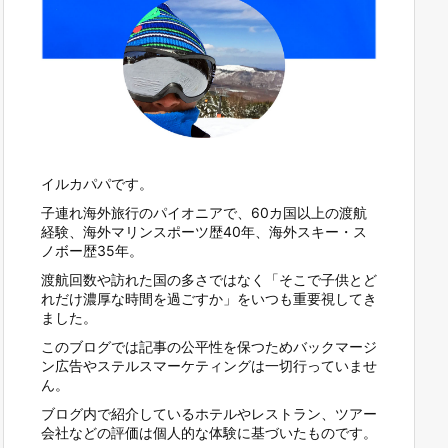
イルカパパです。
子連れ海外旅行のパイオニアで、60カ国以上の渡航
経験、海外マリンスポーツ歴40年、海外スキー・ス
ノボー歴35年。
渡航回数や訪れた国の多さではなく「そこで子供とど
れだけ濃厚な時間を過ごすか」をいつも重要視してき
ました。
このブログでは記事の公平性を保つためバックマージ
ン広告やステルスマーケティングは一切行っていませ
ん。
ブログ内で紹介しているホテルやレストラン、ツアー
会社などの評価は個人的な体験に基づいたものです。