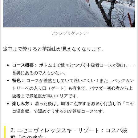
アンヌプリゲレンデ
途中まで降りると羊蹄山が見えなくなります。
コース概要：
ボトムまで延々とつづく中級者コースが魅力。一
番奥にあるので人も少ない。
特色：
コースが整然としていて迷いにくい！また、バックカン
トリーへの入り口（ゲート）も有名で、パウダー初心者から上
級者まで満足度が高いエリアです。
楽しみ方：
滑った後は、周辺に点在する源泉かけ流しの「ニセ
コ温泉郷」で湯めぐりするのが鉄板コースです。
2. ニセコヴィレッジスキーリゾート：コスパ抜
群「森の迷宮」