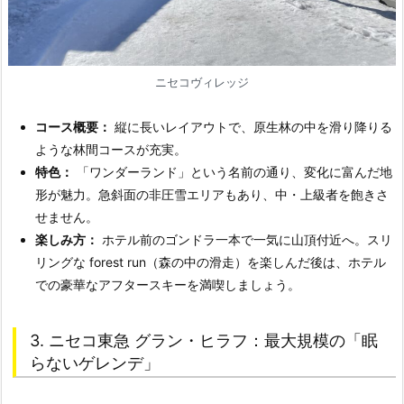
ニセコヴィレッジ
コース概要：
縦に長いレイアウトで、原生林の中を滑り降りる
ような林間コースが充実。
特色：
「ワンダーランド」という名前の通り、変化に富んだ地
形が魅力。急斜面の非圧雪エリアもあり、中・上級者を飽きさ
せません。
楽しみ方：
ホテル前のゴンドラ一本で一気に山頂付近へ。スリ
リングな forest run（森の中の滑走）を楽しんだ後は、ホテル
での豪華なアフタースキーを満喫しましょう。
3. ニセコ東急 グラン・ヒラフ：最大規模の「眠
らないゲレンデ」