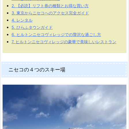
2.
【必読】リフト券の種類とお得な買い方
3.
東京からニセコへのアクセス完全ガイド
4.
レンタル
5.
ひらふタウンガイド
6.
ヒルトンニセコヴィレッジでの贅沢な過ごし方
7.
ヒルトンニセコヴィレッジの豪華で美味しいレストラン
ニセコの４つのスキー場