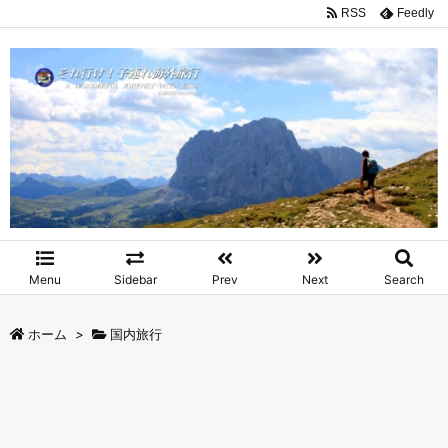
RSS
Feedly
Menu
Sidebar
Prev
Next
Search
ホーム
>
国内旅行