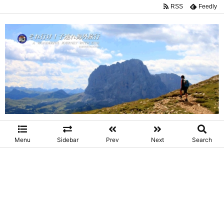
RSS
Feedly
Menu
Sidebar
Prev
Next
Search