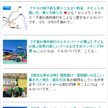
アテネの地下鉄を乗りこなせ〜料金、チケットの
買い方、乗り方降り方
ども！カリメラ！ヤサ
ス！子連れ海外旅行をこよなく愛するイルカパパ
です。小2、小5の子連れで...
【子連れ海外旅行のエキスパートが選ぶ】子ども
が喜ぶ世界の楽しいプールおすすめランキング10
選
こんにちは、イルカパパです。こども...
【部活を辞める時】退部届け・退部願いの正しい
書き方と例文、提出方法
私が顧問をしている中学
女子バスケットボール部の円陣
こんにちは、イ
ルカパパです。 ...