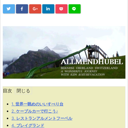
目次
1.
世界一眺めのいいすべり台
2.
ケーブルカーで行こう♪
3.
レストランアルメントフーベル
4.
プレイグランド