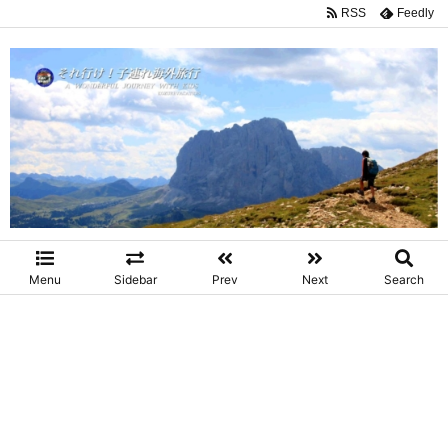
RSS
Feedly
Menu
Sidebar
Prev
Next
Search