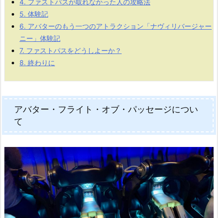
4.
ファストパスが取れなかった人の攻略法
5.
体験記
6.
アバターのもう一つのアトラクション「ナヴィリバージャー
ニー」体験記
7.
ファストパスをどうしよーか？
8.
終わりに
アバター・フライト・オブ・パッセージについ
て