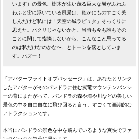
います）の景色、樹木が生い茂る巨大な岩がふわふ
わふと宙に浮いている風景は、確かにものすごく美
しんだけど私には「天空の城ラピュタ」そっくりに
思えた。パクリじゃないかと。当時も今も誰もその
ことに関して指摘しないから、こんなこと思ってる
のは私だけなのかな〜、とトーンを落としていま
す。パズー！
「アバターフライトオブパッセージ」は、あなたとリンク
したアバターがそのパンドラに住む翼竜マウンテンバンシ
ーの背にまたがって、パンドラの森や海や川などの美しい
景色の中を自由自在に飛び回ると言う、すごくて画期的な
アトラクションです。
本当にパンドラの景色を中を飛んでいるような爽快でファ
ンタジックな気分に浸れます。