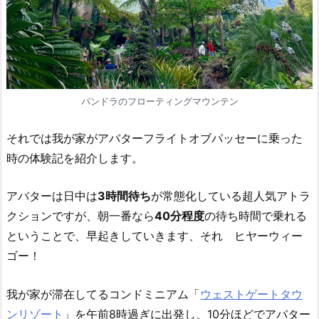
パンドラのフローティングマウンテン
それでは我が家がアバターフライトオブパッセーに乗った
時の体験記を紹介します。
アバターは日中は
3時間待ち
が常態化している超人気アトラ
クションですが、朝一番なら
40分程度
の待ち時間で乗れる
ということで、早起きしていきます、それ ヒヤーウィー
ゴー！
我が家が滞在してるコンドミニアム「
ウェストゲートタウ
ンリゾート
」を午前8時過ぎに出発し、10分ほどでアバター