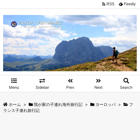
RSS
Feedly
Menu
Sidebar
Prev
Next
Search
ホーム
>
我が家の子連れ海外旅行記
>
ヨーロッパ
>
フ
ランス子連れ旅行記