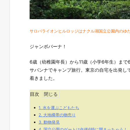
サロバライオンヒルロッジはナクル湖国立公園内のゆ
ジャンボバーナ！
6歳（幼稚園年長）から11歳（小学6年生）ま
サバンナでキャンプ旅行。東京の自宅を出発し
着きました。
目次
1.
水を運ぶこどもたち
2.
大地構帯の物売り
3.
動物発見
4.
国立公園のゲートは午後6時に閉まっちゃう！