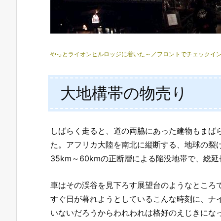
やっとライオンヒルロッジに着いた～／フロントでチェックイン
大地構帯の物売り
しばらく走ると、道の両脇にあった建物もまば
た。アフリカ大陸を南北に縦断する、地球の裂
35km～60kmの正断層による陥没地帯で、総延
車はその渓谷を見下ろす展望台のようなところ
すぐ日が暮れようとしているこんな時刻に、ナ
いないだろうからわれわれは格好のえじきにな