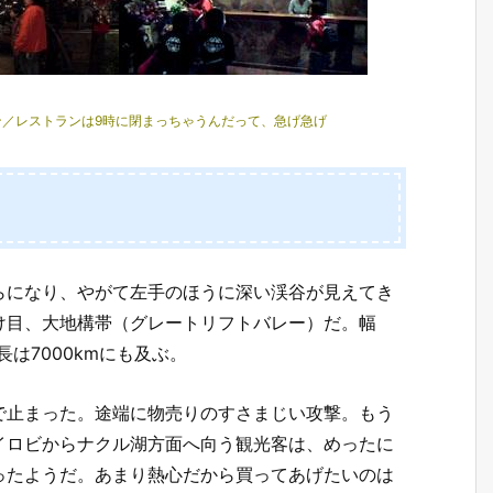
／レストランは9時に閉まっちゃうんだって、急げ急げ
らになり、やがて左手のほうに深い渓谷が見えてき
け目、大地構帯（グレートリフトバレー）だ。幅
長は7000kmにも及ぶ。
で止まった。途端に物売りのすさまじい攻撃。もう
イロビからナクル湖方面へ向う観光客は、めったに
ったようだ。あまり熱心だから買ってあげたいのは