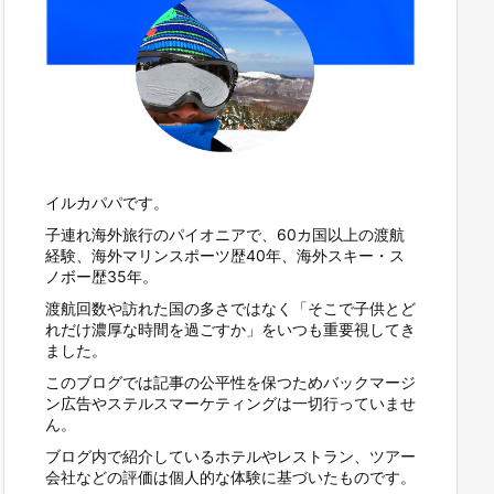
イルカパパです。
子連れ海外旅行のパイオニアで、60カ国以上の渡航
経験、海外マリンスポーツ歴40年、海外スキー・ス
ノボー歴35年。
渡航回数や訪れた国の多さではなく「そこで子供とど
れだけ濃厚な時間を過ごすか」をいつも重要視してき
ました。
このブログでは記事の公平性を保つためバックマージ
ン広告やステルスマーケティングは一切行っていませ
ん。
ブログ内で紹介しているホテルやレストラン、ツアー
会社などの評価は個人的な体験に基づいたものです。