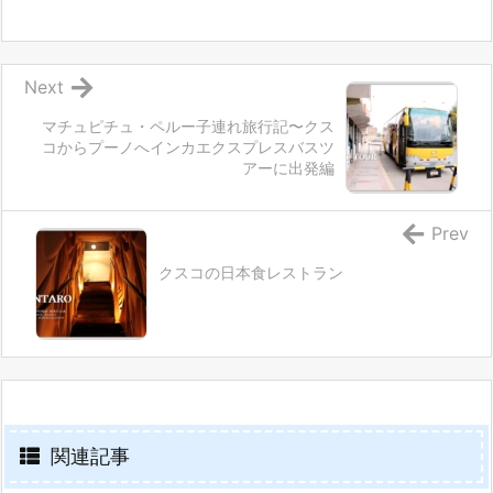
Next
マチュピチュ・ペルー子連れ旅行記〜クス
コからプーノへインカエクスプレスバスツ
アーに出発編
Prev
クスコの日本食レストラン
関連記事