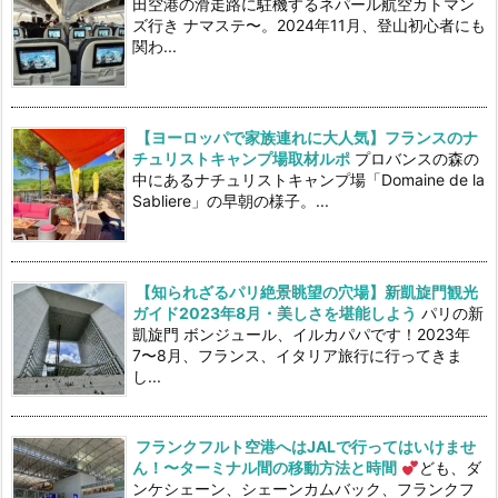
田空港の滑走路に駐機するネパール航空カトマン
ズ行き ナマステ〜。2024年11月、登山初心者にも
関わ...
【ヨーロッパで家族連れに大人気】フランスのナ
チュリストキャンプ場取材ルポ
プロバンスの森の
中にあるナチュリストキャンプ場「Domaine de la
Sabliere」の早朝の様子。...
【知られざるパリ絶景眺望の穴場】新凱旋門観光
ガイド2023年8月・美しさを堪能しよう
パリの新
凱旋門 ボンジュール、イルカパパです！2023年
7〜8月、フランス、イタリア旅行に行ってきま
し...
フランクフルト空港へはJALで行ってはいけませ
ん！〜ターミナル間の移動方法と時間
ども、ダ
ンケシェーン、シェーンカムバック、フランクフ