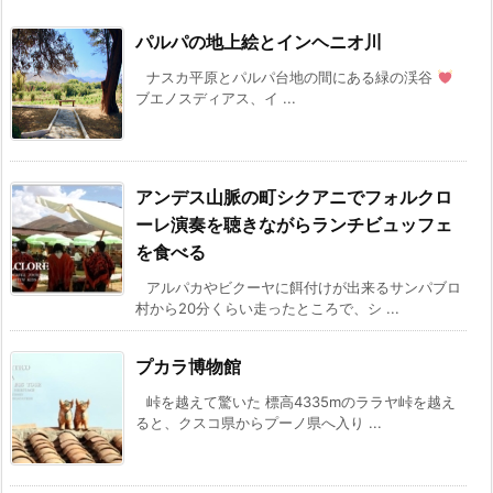
パルパの地上絵とインヘニオ川
ナスカ平原とパルパ台地の間にある緑の渓谷
ブエノスディアス、イ ...
アンデス山脈の町シクアニでフォルクロ
ーレ演奏を聴きながらランチビュッフェ
を食べる
アルパカやビクーヤに餌付けが出来るサンパブロ
村から20分くらい走ったところで、シ ...
プカラ博物館
峠を越えて驚いた 標高4335mのララヤ峠を越え
ると、クスコ県からプーノ県へ入り ...