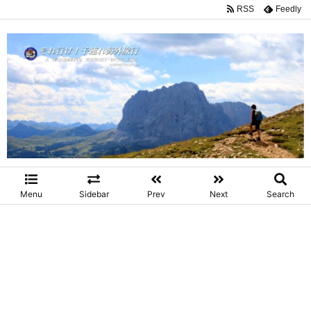
RSS
Feedly
Menu
Sidebar
Prev
Next
Search