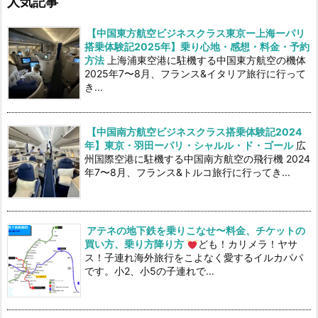
人気記事
【中国東方航空ビジネスクラス東京ー上海ーパリ
搭乗体験記2025年】乗り心地・感想・料金・予約
方法
上海浦東空港に駐機する中国東方航空の機体
2025年7〜8月、フランス&イタリア旅行に行って
き...
【中国南方航空ビジネスクラス搭乗体験記2024
年】東京・羽田ーパリ・シャルル・ド・ゴール
広
州国際空港に駐機する中国南方航空の飛行機 2024
年7〜8月、フランス&トルコ旅行に行ってき...
アテネの地下鉄を乗りこなせ〜料金、チケットの
買い方、乗り方降り方
ども！カリメラ！ヤサ
ス！子連れ海外旅行をこよなく愛するイルカパパ
です。小2、小5の子連れで...