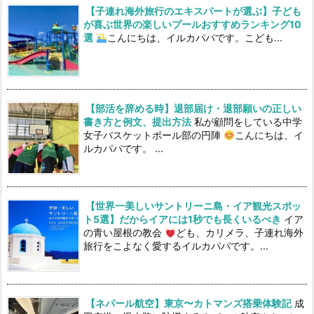
【子連れ海外旅行のエキスパートが選ぶ】子ども
が喜ぶ世界の楽しいプールおすすめランキング10
選
こんにちは、イルカパパです。こども...
【部活を辞める時】退部届け・退部願いの正しい
書き方と例文、提出方法
私が顧問をしている中学
女子バスケットボール部の円陣
こんにちは、イ
ルカパパです。 ...
【世界一美しいサントリーニ島・イア観光スポッ
ト5選】だからイアには1秒でも長くいるべき
イア
の青い屋根の教会
ども、カリメラ、子連れ海外
旅行をこよなく愛するイルカパパです。...
【ネパール航空】東京〜カトマンズ搭乗体験記
成