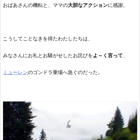
おばあさんの機転と、ママの
大胆なアクション
に感謝。
こうしてことなきを得たわたしたちは、
みなさんにお礼とお騒がせしたお詫びを
よ～く言って
、
ミューレン
のゴンドラ乗場へ急ぐのだった。