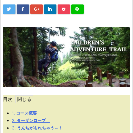
目次
1.
コース概要
2.
ターザンロープ
3.
うんちがもれちゃう～！