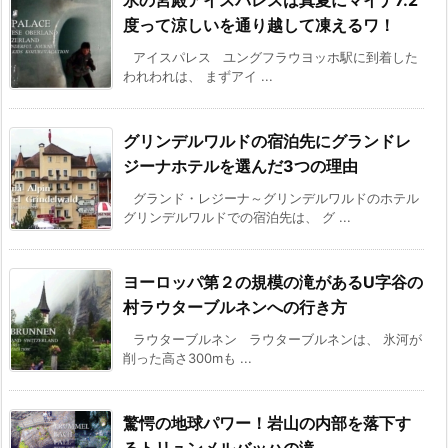
氷の宮殿アイスパレスは真夏にマイナ7.2
度って涼しいを通り越して凍えるワ！
アイスパレス ユングフラウヨッホ駅に到着した
われわれは、 まずアイ ...
グリンデルワルドの宿泊先にグランドレ
ジーナホテルを選んだ3つの理由
グランド・レジーナ～グリンデルワルドのホテル
グリンデルワルドでの宿泊先は、 グ ...
ヨーロッパ第２の規模の滝があるU字谷の
村ラウターブルネンへの行き方
ラウターブルネン ラウターブルネンは、 氷河が
削った高さ300mも ...
驚愕の地球パワー！岩山の内部を落下す