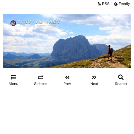
RSS
Feedly
Menu
Sidebar
Prev
Next
Search