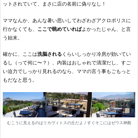
ットされていて、まさに店の名前に偽りなし！
ママなんか、あんな暑い思いしてわざわざアクロポリスに
行かなくても、
ここで眺めていれば
よかったじゃん、と言
う始末。
確かに、ここは
洗脳される
くらいしっかり冷房が効いてい
るし（って何に〜？）、内装はおしゃれで清潔だし、すご
い迫力でしっかり見れるのなら、ママの言う事もごもっと
もだなと思う。
むこうに見えるのはリカヴィトスの丘だよ / すぐそこにはゼウス神殿