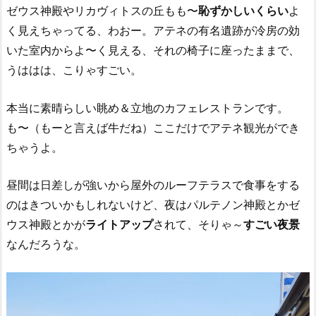
ゼウス神殿やリカヴィトスの丘もも〜
恥ずかしいくらい
よ
く見えちゃってる、わおー。アテネの有名遺跡が冷房の効
いた室内からよ〜く見える、それの椅子に座ったままで、
うははは、こりゃすごい。
本当に素晴らしい眺め＆立地のカフェレストランです。
も〜（もーと言えば牛だね）ここだけでアテネ観光ができ
ちゃうよ。
昼間は日差しが強いから屋外のルーフテラスで食事をする
のはきついかもしれないけど、夜はパルテノン神殿とかゼ
ウス神殿とかが
ライトアップ
されて、そりゃ～
すごい夜景
なんだろうな。