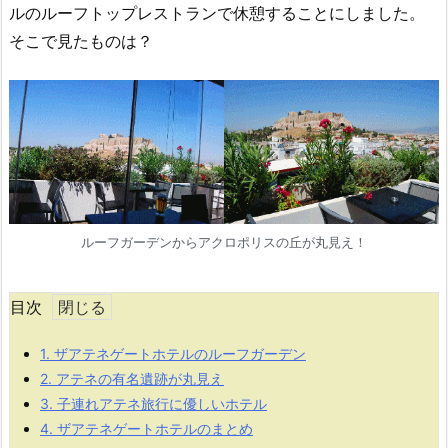
ルのルーフトップレストランで休憩することにしました。
そこで見たものは？
ルーフガーデンからアクロポリスの丘が丸見え！
目次
1.
ザアテネゲートホテルのルーフガーデン
2.
アテネの有名遺跡が丸見え
3.
子連れアテネ旅行に優しいホテル
4.
ザアテネゲートホテルのまとめ