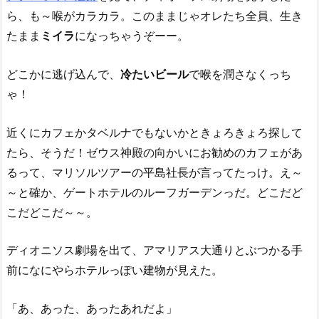
ら、も～喉がカラカラ。このままじゃオレたち全員、生き
たまま
ミイラ
になっちゃうぞーー。
どこかに逃げ込んで、
冷たいビール
で喉を潤さなくっち
ゃ！
近くにカフェかタベルナでもないかときょろきょろ探して
たら、そうだ！ゼウス神殿の向かいにお勧めのカフェがあ
るって、マリソルツアーの平島社長が言ってたっけ。え～
～と確か、ゲートホテルのルーフガーデンっだ。どこだど
こだどこだ～～。
ディオニソス劇場を出て、アマリアス大通りとぶつかる手
前になにやらホテルっぽい建物が見えた。
「あ、あった、あったあれだよ」