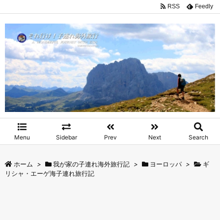
RSS
Feedly
Menu
Sidebar
Prev
Next
Search
ホーム
>
我が家の子連れ海外旅行記
>
ヨーロッパ
>
ギ
リシャ・エーゲ海子連れ旅行記