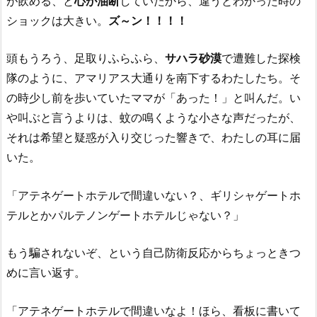
が飲める、と
心が油断
していたから、違うとわかった時の
ショックは大きい。
ズ～ン！！！！
頭もうろう、足取りふらふら、
サハラ砂漠
で遭難した探検
隊のように、アマリアス大通りを南下するわたしたち。そ
の時少し前を歩いていたママが「あった！」と叫んだ。い
や叫ぶと言うよりは、蚊の鳴くような小さな声だったが、
それは希望と疑惑が入り交じった響きで、わたしの耳に届
いた。
「アテネゲートホテルで間違いない？、ギリシャゲートホ
テルとかパルテノンゲートホテルじゃない？」
もう騙されないぞ、という自己防衛反応からちょっときつ
めに言い返す。
「アテネゲートホテルで間違いなよ！ほら、看板に書いて