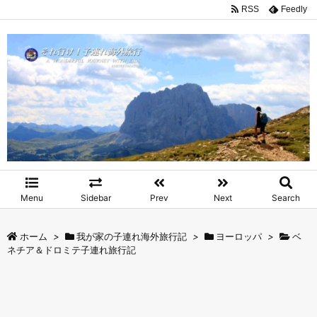
RSS
Feedly
Menu
Sidebar
Prev
Next
Search
ホーム
>
我が家の子連れ海外旅行記
>
ヨーロッパ
>
ベ
ネチア＆ドロミテ子連れ旅行記