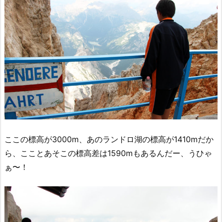
ここの標高が3000m、あのランドロ湖の標高が1410mだか
ら、こことあそこの標高差は1590mもあるんだー、うひゃ
ぁ〜！