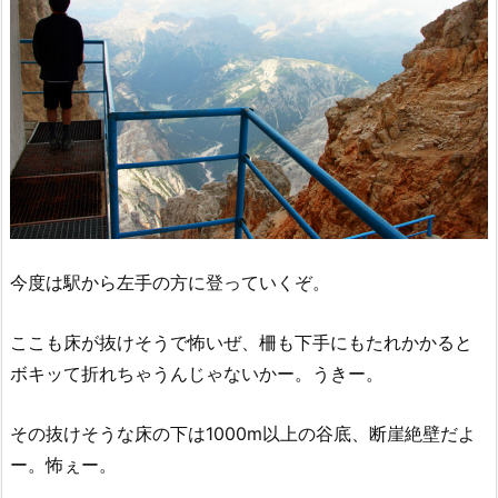
今度は駅から左手の方に登っていくぞ。
ここも床が抜けそうで怖いぜ、柵も下手にもたれかかると
ボキッて折れちゃうんじゃないかー。うきー。
その抜けそうな床の下は1000m以上の谷底、断崖絶壁だよ
ー。怖ぇー。