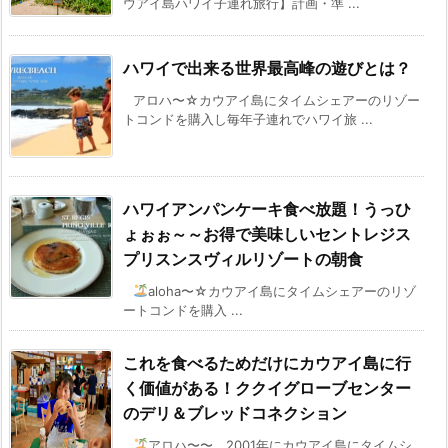
ウアイ島ハワイ子連れ旅行】計画・準 ...
ハワイで出来る世界最高峰の遊びとは？
アロハ〜☆カウアイ島にタイムシェアーのリゾー
トコンドを購入し毎年子連れでハワイ旅 ...
ハワイアンパンケーキ食べ放題！うっひ
ょぉぉ～～お得で美味しいセントレジス
プリスンスヴィルリゾートの朝食
aloha〜☆カウアイ島にタイムシェアーのリゾ
ートコンドを購入 ...
これを食べるためだけにカウアイ島に行
く価値がある！ククイグローブセンター
のデリ＆ブレッドコネクション
アロハ〜〜、2001年にカウアイ島にタイムシ