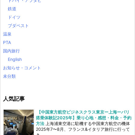
ドバイ・アブダビ
鉄道
ドイツ
ブダペスト
温泉
PTA
国内旅行
English
お知らせ・コメント
未分類
人気記事
【中国東方航空ビジネスクラス東京ー上海ーパリ
搭乗体験記2025年】乗り心地・感想・料金・予約
方法
上海浦東空港に駐機する中国東方航空の機体
2025年7〜8月、フランス&イタリア旅行に行って
き...