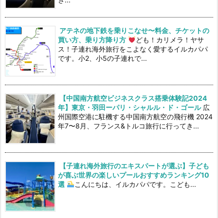
アテネの地下鉄を乗りこなせ〜料金、チケットの
買い方、乗り方降り方
ども！カリメラ！ヤサ
ス！子連れ海外旅行をこよなく愛するイルカパパ
です。小2、小5の子連れで...
【中国南方航空ビジネスクラス搭乗体験記2024
年】東京・羽田ーパリ・シャルル・ド・ゴール
広
州国際空港に駐機する中国南方航空の飛行機 2024
年7〜8月、フランス&トルコ旅行に行ってき...
【子連れ海外旅行のエキスパートが選ぶ】子ども
が喜ぶ世界の楽しいプールおすすめランキング10
選
こんにちは、イルカパパです。こども...