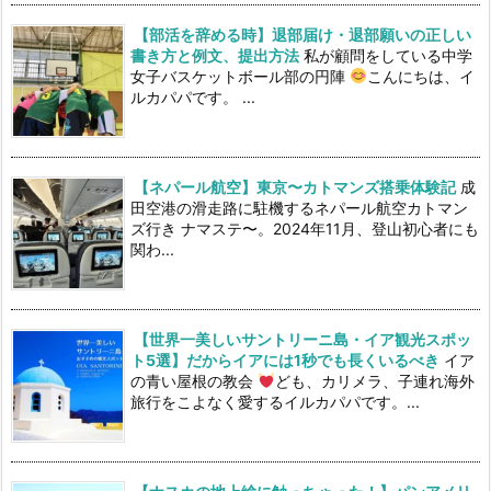
【部活を辞める時】退部届け・退部願いの正しい
書き方と例文、提出方法
私が顧問をしている中学
女子バスケットボール部の円陣
こんにちは、イ
ルカパパです。 ...
【ネパール航空】東京〜カトマンズ搭乗体験記
成
田空港の滑走路に駐機するネパール航空カトマン
ズ行き ナマステ〜。2024年11月、登山初心者にも
関わ...
【世界一美しいサントリーニ島・イア観光スポッ
ト5選】だからイアには1秒でも長くいるべき
イア
の青い屋根の教会
ども、カリメラ、子連れ海外
旅行をこよなく愛するイルカパパです。...