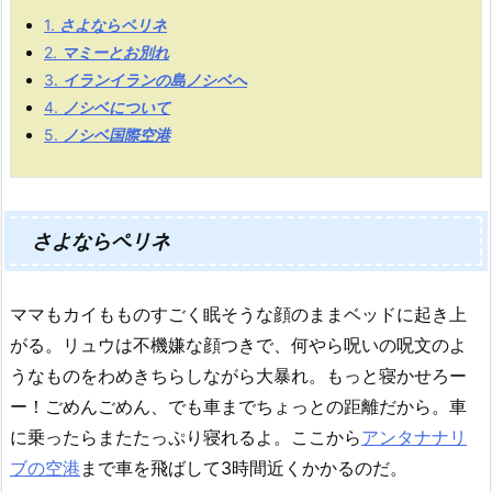
1.
さよならペリネ
2.
マミーとお別れ
3.
イランイランの島ノシベへ
4.
ノシベについて
5.
ノシベ国際空港
さよならペリネ
ママもカイもものすごく眠そうな顔のままベッドに起き上
がる。リュウは不機嫌な顔つきで、何やら呪いの呪文のよ
うなものをわめきちらしながら大暴れ。もっと寝かせろー
ー！
ごめんごめん、でも車までちょっとの距離だから。車
に乗ったらまたたっぷり寝れるよ。ここから
アンタナナリ
ブの空港
まで車を飛ばして3時間近くかかるのだ。