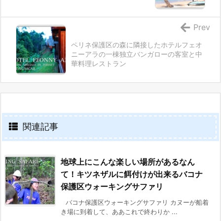
Prev
ペリネ保護区の森に隣接したホテルフェオ
ニーアラの一棟独立バンガローの客室と中
華料理レストラン
関連記事
地球上にこんな楽しい場所があるなん
て！キツネザルに餌付けが出来るバコナ
保護区ウォーキングサファリ
バコナ保護区ウォーキングサファリ カヌーが船着
き場に到着して、ああこれで終わりか ...