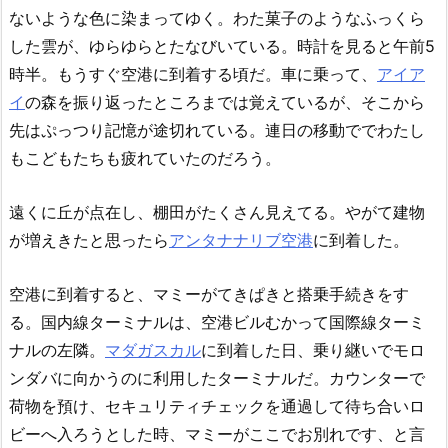
ないような色に染まってゆく。わた菓子のようなふっくら
した雲が、ゆらゆらとたなびいている。時計を見ると午前5
時半。もうすぐ空港に到着する頃だ。車に乗って、
アイア
イ
の森を振り返ったところまでは覚えているが、そこから
先はぷっつり記憶が途切れている。連日の移動ででわたし
もこどもたちも疲れていたのだろう。
遠くに丘が点在し、棚田がたくさん見えてる。やがて建物
が増えきたと思ったら
アンタナナリブ空港
に到着した。
空港に到着すると、マミーがてきぱきと搭乗手続きをす
る。国内線ターミナルは、空港ビルむかって国際線ターミ
ナルの左隣。
マダガスカル
に到着した日、乗り継いでモロ
ンダバに向かうのに利用したターミナルだ。カウンターで
荷物を預け、セキュリティチェックを通過して待ち合いロ
ビーへ入ろうとした時、マミーがここでお別れです、と言