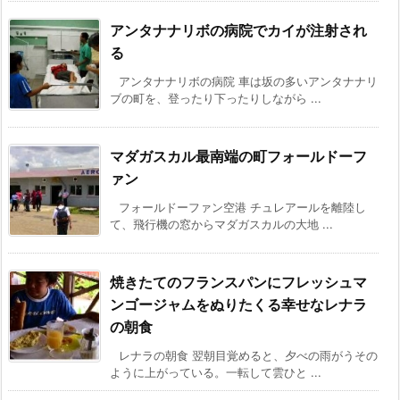
アンタナナリボの病院でカイが注射され
る
アンタナナリボの病院 車は坂の多いアンタナナリ
ブの町を、登ったり下ったりしながら ...
マダガスカル最南端の町フォールドーフ
ァン
フォールドーファン空港 チュレアールを離陸し
て、飛行機の窓からマダガスカルの大地 ...
焼きたてのフランスパンにフレッシュマ
ンゴージャムをぬりたくる幸せなレナラ
の朝食
レナラの朝食 翌朝目覚めると、夕べの雨がうその
ように上がっている。一転して雲ひと ...