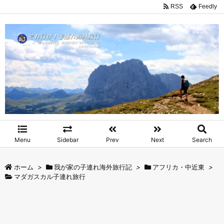
RSS
Feedly
Menu
Sidebar
Prev
Next
Search
ホーム
>
我が家の子連れ海外旅行記
>
アフリカ・中近東
>
マダガスカル子連れ旅行