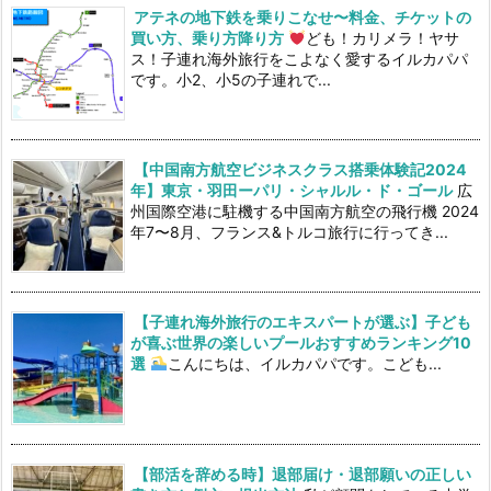
アテネの地下鉄を乗りこなせ〜料金、チケットの
買い方、乗り方降り方
ども！カリメラ！ヤサ
ス！子連れ海外旅行をこよなく愛するイルカパパ
です。小2、小5の子連れで...
【中国南方航空ビジネスクラス搭乗体験記2024
年】東京・羽田ーパリ・シャルル・ド・ゴール
広
州国際空港に駐機する中国南方航空の飛行機 2024
年7〜8月、フランス&トルコ旅行に行ってき...
【子連れ海外旅行のエキスパートが選ぶ】子ども
が喜ぶ世界の楽しいプールおすすめランキング10
選
こんにちは、イルカパパです。こども...
【部活を辞める時】退部届け・退部願いの正しい