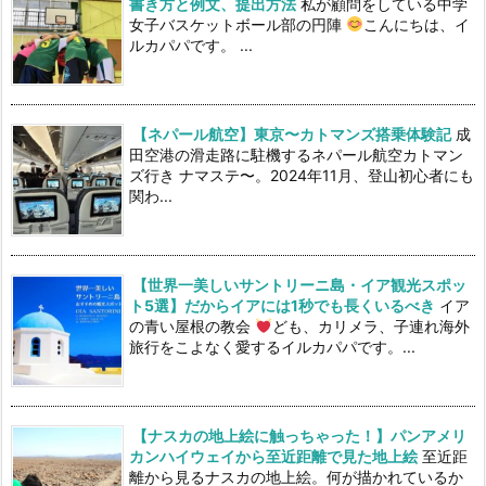
書き方と例文、提出方法
私が顧問をしている中学
女子バスケットボール部の円陣
こんにちは、イ
ルカパパです。 ...
【ネパール航空】東京〜カトマンズ搭乗体験記
成
田空港の滑走路に駐機するネパール航空カトマン
ズ行き ナマステ〜。2024年11月、登山初心者にも
関わ...
【世界一美しいサントリーニ島・イア観光スポッ
ト5選】だからイアには1秒でも長くいるべき
イア
の青い屋根の教会
ども、カリメラ、子連れ海外
旅行をこよなく愛するイルカパパです。...
【ナスカの地上絵に触っちゃった！】パンアメリ
カンハイウェイから至近距離で見た地上絵
至近距
離から見るナスカの地上絵。何が描かれているか