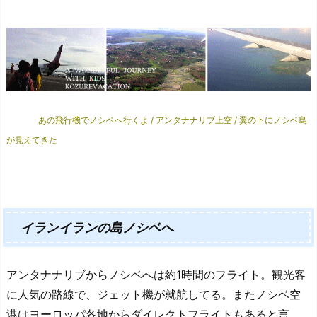
あの飛行機でノシベへ行くよ / アンタナナリブ上空 / 翼の下にノシベ島
が見えてきた
イランイランの島ノシベへ
アンタナナリブからノシベへは約1時間のフライト。観光客
に人気の路線で、ジェット機が就航してる。またノシベ空
港はヨーロッパ各地からダイレクトフライトもあると言