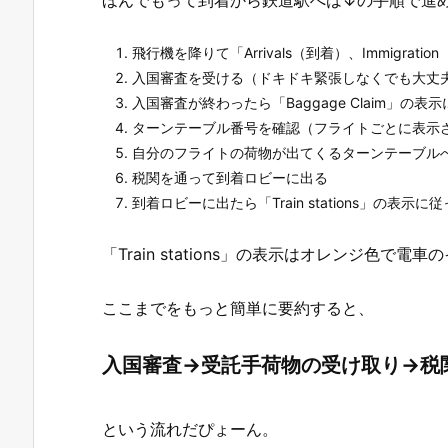
ほんでもって到着から鉄道駅へは↓の手順で進
飛行機を降りて「Arrivals（到着）、Immigra
入国審査を受ける（ドキドキ緊張しなくでも大丈
入国審査が終わったら「Baggage Claim」の表
ターンテーブル番号を確認（フライトごとに表示
自分のフライトの荷物が出てくるターンテーブル
税関を通って到着ロビーに出る
到着ロビーに出たら「Train stations」の
「Train stations」の表示はオレンジ色
ここまでをもっと簡単に要約すると、
入国審査→受託手荷物の受け取り→税
という流れだぴょーん。