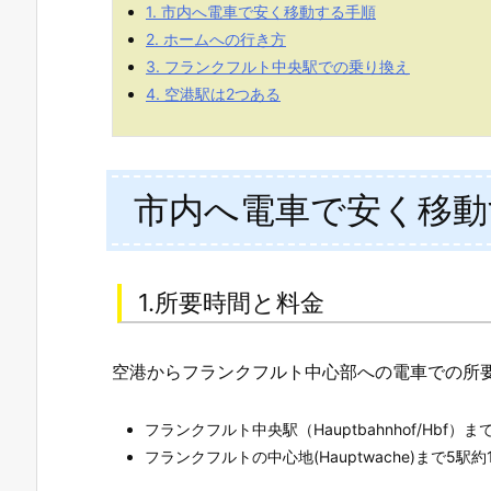
1.
市内へ電車で安く移動する手順
2.
ホームへの行き方
3.
フランクフルト中央駅での乗り換え
4.
空港駅は2つある
市内へ電車で安く移動
1.所要時間と料金
空港からフランクフルト中心部への電車での所
フランクフルト中央駅（Hauptbahnhof/Hbf）ま
フランクフルトの中心地(Hauptwache)まで5駅約