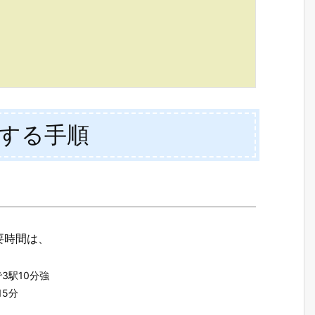
する手順
要時間は、
で3駅10分強
15分