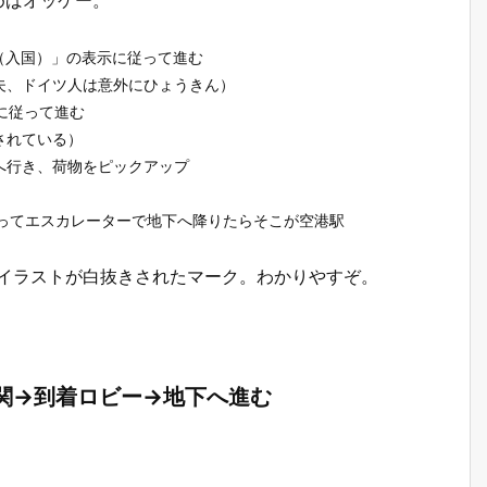
めばオッケー。
tion（入国）」の表示に従って進む
夫、ドイツ人は意外にひょうきん）
示に従って進む
されている）
へ行き、荷物をピックアップ
表示に従ってエスカレーターで地下へ降りたらそこが空港駅
で電車のイラストが白抜きされたマーク。わかりやすぞ。
関→到着ロビー→地下へ進む