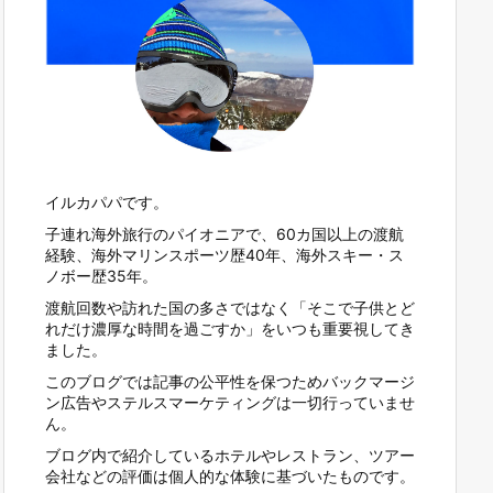
イルカパパです。
子連れ海外旅行のパイオニアで、60カ国以上の渡航
経験、海外マリンスポーツ歴40年、海外スキー・ス
ノボー歴35年。
渡航回数や訪れた国の多さではなく「そこで子供とど
れだけ濃厚な時間を過ごすか」をいつも重要視してき
ました。
このブログでは記事の公平性を保つためバックマージ
ン広告やステルスマーケティングは一切行っていませ
ん。
ブログ内で紹介しているホテルやレストラン、ツアー
会社などの評価は個人的な体験に基づいたものです。