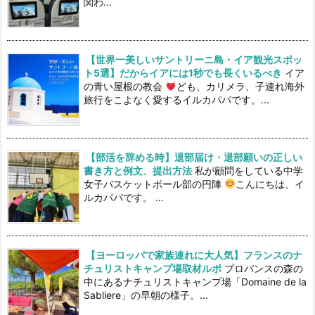
関わ...
【世界一美しいサントリーニ島・イア観光スポッ
ト5選】だからイアには1秒でも長くいるべき
イア
の青い屋根の教会
ども、カリメラ、子連れ海外
旅行をこよなく愛するイルカパパです。...
【部活を辞める時】退部届け・退部願いの正しい
書き方と例文、提出方法
私が顧問をしている中学
女子バスケットボール部の円陣
こんにちは、イ
ルカパパです。 ...
【ヨーロッパで家族連れに大人気】フランスのナ
チュリストキャンプ場取材ルポ
プロバンスの森の
中にあるナチュリストキャンプ場「Domaine de la
Sabliere」の早朝の様子。...