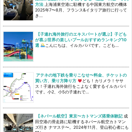
方法
上海浦東空港に駐機する中国東方航空の機体
2025年7〜8月、フランス&イタリア旅行に行って
き...
【子連れ海外旅行のエキスパートが選ぶ】子ども
が喜ぶ世界の楽しいプールおすすめランキング10
選
こんにちは、イルカパパです。こども...
アテネの地下鉄を乗りこなせ〜料金、チケットの
買い方、乗り方降り方
ども！カリメラ！ヤサ
ス！子連れ海外旅行をこよなく愛するイルカパパ
です。小2、小5の子連れで...
【ネパール航空】東京〜カトマンズ搭乗体験記
成
田空港の滑走路に駐機するネパール航空カトマン
ズ行き ナマステ〜。2024年11月、登山初心者にも