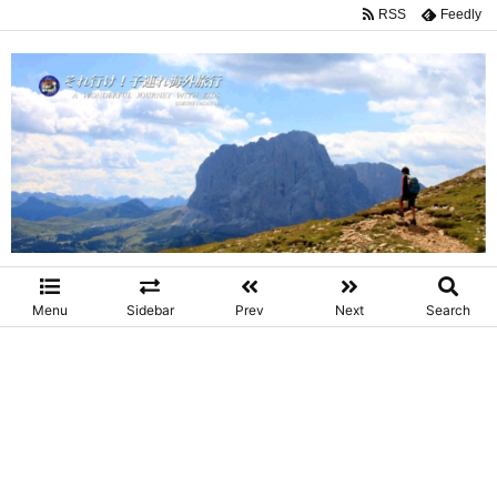
RSS
Feedly
Menu
Sidebar
Prev
Next
Search