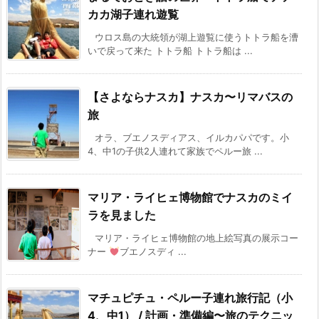
カカ湖子連れ遊覧
ウロス島の大統領が湖上遊覧に使うトトラ船を漕
いで戻って来た トトラ船 トトラ船は ...
【さよならナスカ】ナスカ〜リマバスの
旅
オラ、ブエノスディアス、イルカパパです。小
4、中1の子供2人連れて家族でペルー旅 ...
マリア・ライヒェ博物館でナスカのミイ
ラを見ました
マリア・ライヒェ博物館の地上絵写真の展示コー
ナー
ブエノスディ ...
マチュピチュ・ペルー子連れ旅行記（小
4、中1） / 計画・準備編〜旅のテクニッ