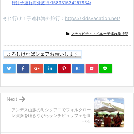
行け子連れ海外旅行-158331534257834/
それ行け！子連れ海外旅行：
https://kidsvacation.net/
マチュピチュ・ペルー子連れ旅行記
よろしければシェアお願いします
B!
Next
アンデス山脈の町シクアニでフォルクロー
レ演奏を聴きながらランチビュッフェを食
べる