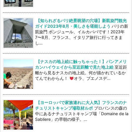
【知られざるパリ絶景眺望の穴場】新凱旋門観光
ガイド2023年8月・美しさを堪能しよう
パリの新
凱旋門 ボンジュール、イルカパパです！2023年
7〜8月、フランス、イタリア旅行に行ってきま
し...
【ナスカの地上絵に触っちゃった！】パンアメリ
カンハイウェイから至近距離で見た地上絵
至近距
離から見るナスカの地上絵。何が描かれているか
てんでわからん！
オラ、ブエノスデ...
【ヨーロッパで家族連れに大人気】フランスのナ
チュリストキャンプ場取材ルポ
プロバンスの森の
中にあるナチュリストキャンプ場「Domaine de la
Sabliere」の早朝の様子。...