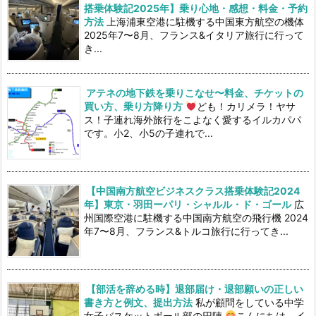
搭乗体験記2025年】乗り心地・感想・料金・予約
方法
上海浦東空港に駐機する中国東方航空の機体
2025年7〜8月、フランス&イタリア旅行に行って
き...
アテネの地下鉄を乗りこなせ〜料金、チケットの
買い方、乗り方降り方
ども！カリメラ！ヤサ
ス！子連れ海外旅行をこよなく愛するイルカパパ
です。小2、小5の子連れで...
【中国南方航空ビジネスクラス搭乗体験記2024
年】東京・羽田ーパリ・シャルル・ド・ゴール
広
州国際空港に駐機する中国南方航空の飛行機 2024
年7〜8月、フランス&トルコ旅行に行ってき...
【部活を辞める時】退部届け・退部願いの正しい
書き方と例文、提出方法
私が顧問をしている中学
女子バスケットボール部の円陣
こんにちは、イ