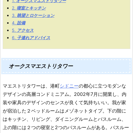
1.
オークスマエストリタワー
2.
寝室とキッチン
3.
眺望とロケーション
4.
設備
5.
アクセス
6.
子連れアドバイス
オークスマエストリタワー
マエストリタワーは、港町
シドニー
の都心に立つモダンな
デザインの高層コンドミニアム。2002年7月に開業し、内
装や家具のデザインのセンスが良くて気持ちいい。
我が家
が宿泊した２ベッドルームはメゾネットタイプ。下の階に
はキッチン、リビング、ダイニングルームとバスルーム、
上の階には２つの寝室と2つのバスルームがある。バスルー