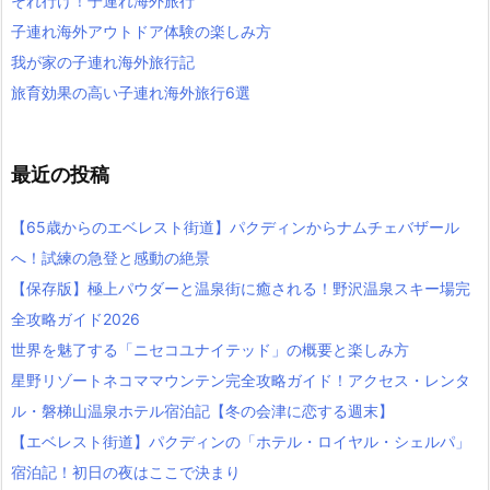
それ行け！子連れ海外旅行
子連れ海外アウトドア体験の楽しみ方
我が家の子連れ海外旅行記
旅育効果の高い子連れ海外旅行6選
最近の投稿
【65歳からのエベレスト街道】パクディンからナムチェバザール
へ！試練の急登と感動の絶景
【保存版】極上パウダーと温泉街に癒される！野沢温泉スキー場完
全攻略ガイド2026
世界を魅了する「ニセコユナイテッド」の概要と楽しみ方
星野リゾートネコママウンテン完全攻略ガイド！アクセス・レンタ
ル・磐梯山温泉ホテル宿泊記【冬の会津に恋する週末】
【エベレスト街道】パクディンの「ホテル・ロイヤル・シェルパ」
宿泊記！初日の夜はここで決まり