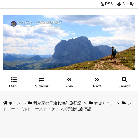
RSS
Feedly
Menu
Sidebar
Prev
Next
Search
ホーム
>
我が家の子連れ海外旅行記
>
オセアニア
>
シ
ドニー・ゴルドコースト・ケアンズ子連れ旅行記