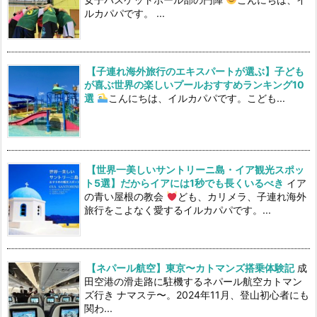
ルカパパです。 ...
【子連れ海外旅行のエキスパートが選ぶ】子ども
が喜ぶ世界の楽しいプールおすすめランキング10
選
こんにちは、イルカパパです。こども...
【世界一美しいサントリーニ島・イア観光スポッ
ト5選】だからイアには1秒でも長くいるべき
イア
の青い屋根の教会
ども、カリメラ、子連れ海外
旅行をこよなく愛するイルカパパです。...
【ネパール航空】東京〜カトマンズ搭乗体験記
成
田空港の滑走路に駐機するネパール航空カトマン
ズ行き ナマステ〜。2024年11月、登山初心者にも
関わ...