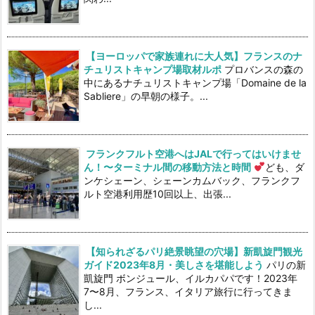
【ヨーロッパで家族連れに大人気】フランスのナ
チュリストキャンプ場取材ルポ
プロバンスの森の
中にあるナチュリストキャンプ場「Domaine de la
Sabliere」の早朝の様子。...
フランクフルト空港へはJALで行ってはいけませ
ん！〜ターミナル間の移動方法と時間
ども、ダ
ンケシェーン、シェーンカムバック、フランクフ
ルト空港利用歴10回以上、出張...
【知られざるパリ絶景眺望の穴場】新凱旋門観光
ガイド2023年8月・美しさを堪能しよう
パリの新
凱旋門 ボンジュール、イルカパパです！2023年
7〜8月、フランス、イタリア旅行に行ってきま
し...