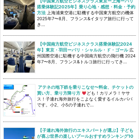
【中国東方航空ビジネスクラス東京ー上海ーパリ
搭乗体験記2025年】乗り心地・感想・料金・予約
方法
上海浦東空港に駐機する中国東方航空の機体
2025年7〜8月、フランス&イタリア旅行に行って
き...
【中国南方航空ビジネスクラス搭乗体験記2024
年】東京・羽田ーパリ・シャルル・ド・ゴール
広
州国際空港に駐機する中国南方航空の飛行機 2024
年7〜8月、フランス&トルコ旅行に行ってき...
アテネの地下鉄を乗りこなせ〜料金、チケットの
買い方、乗り方降り方
ども！カリメラ！ヤサ
ス！子連れ海外旅行をこよなく愛するイルカパパ
です。小2、小5の子連れで...
【子連れ海外旅行のエキスパートが選ぶ】子ども
が喜ぶ世界の楽しいプールおすすめランキング10