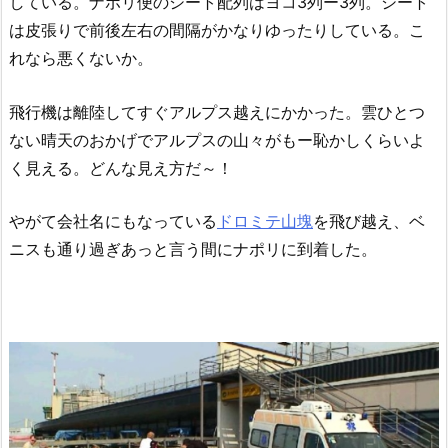
している。ナポリ便のシート配列はヨコ3列ー3列。シート
は皮張りで前後左右の間隔がかなりゆったりしている。こ
れなら悪くないか。
飛行機は離陸してすぐアルプス越えにかかった。雲ひとつ
ない晴天のおかげでアルプスの山々がもー恥かしくらいよ
く見える。どんな見え方だ～！
やがて会社名にもなっている
ドロミテ山塊
を飛び越え、ベ
ニスも通り過ぎあっと言う間にナポリに到着した。