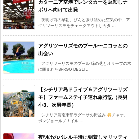
カターニア空港でレンタカーを返却しナ
ポリへ向けて出発
夜明け前の早朝、ぴんと張り詰めた空気の中、ア
グリツーリズモをチェックアウトしカタ ...
アグリツーリズモのプール〜ニコラとの
出会い
アグリツーリズモのプール 緑の芝とオリーブの木
に囲まれたBPRGO DEGLI ...
【シチリア島ドライブ＆アグリツーリズ
モ】ファームステイ子連れ旅行記（長男
小3、次男年長）
シチリア島南東部ラグーサの街並み
チャオ、
ボンジョールノ！イル ...
夜明けのパレルモ港に到着しマリッティ