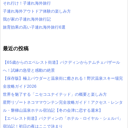
それ行け！子連れ海外旅行
子連れ海外アウトドア体験の楽しみ方
我が家の子連れ海外旅行記
旅育効果の高い子連れ海外旅行6選
最近の投稿
【65歳からのエベレスト街道】パクディンからナムチェバザール
へ！試練の急登と感動の絶景
【保存版】極上パウダーと温泉街に癒される！野沢温泉スキー場完
全攻略ガイド2026
世界を魅了する「ニセコユナイテッド」の概要と楽しみ方
星野リゾートネコママウンテン完全攻略ガイド！アクセス・レンタ
ル・磐梯山温泉ホテル宿泊記【冬の会津に恋する週末】
【エベレスト街道】パクディンの「ホテル・ロイヤル・シェルパ」
宿泊記！初日の夜はここで決まり