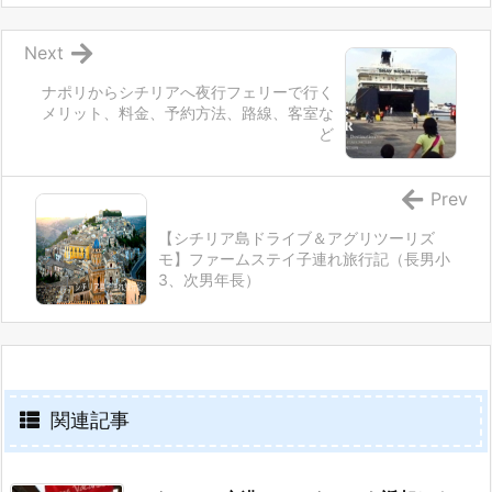
Next
ナポリからシチリアへ夜行フェリーで行く
メリット、料金、予約方法、路線、客室な
ど
Prev
【シチリア島ドライブ＆アグリツーリズ
モ】ファームステイ子連れ旅行記（長男小
3、次男年長）
関連記事