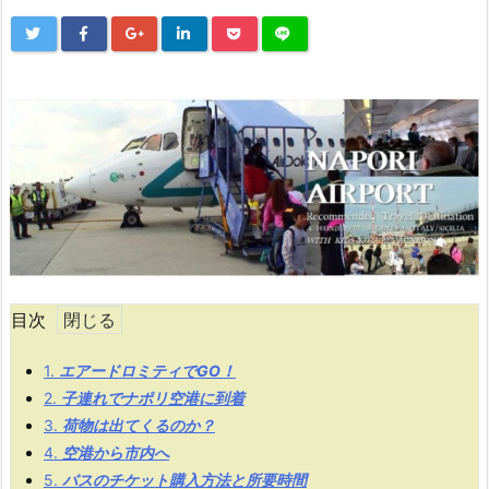
目次
1.
エアードロミティでGO！
2.
子連れでナポリ空港に到着
3.
荷物は出てくるのか？
4.
空港から市内へ
5.
バスのチケット購入方法と所要時間