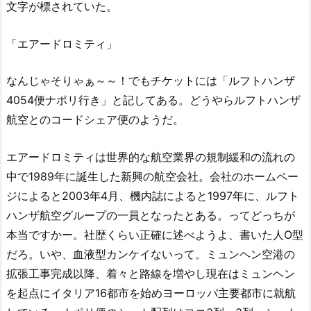
文字が標されていた。
「エアードロミティ」
なんじゃそりゃぁ～～！でもチケットには「ルフトハンザ
4054便ナポリ行き」と記してある。どうやらルフトハンザ
航空とのコードシェア便のようだ。
エアードロミティは世界的な航空業界の規制緩和の流れの
中で1989年に誕生した新興の航空会社。会社のホームペー
ジによると2003年4月、機内誌によると1997年に、ルフト
ハンザ航空グループの一員となったとある。ってどっちが
本当ですかー。社歴くらい正確に述べようよ、書いた人O型
だろ。いや、血液型カンケイないって。ミュンヘン空港の
拡張工事完成以降、着々と路線を増やし現在はミュンヘン
を起点にイタリア16都市を始めヨーロッパ主要都市に就航