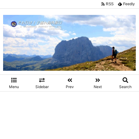
RSS
Feedly
Menu
Sidebar
Prev
Next
Search