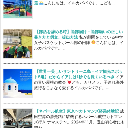
選
こんにちは、イルカパパです。こども...
【部活を辞める時】退部届け・退部願いの正しい
書き方と例文、提出方法
私が顧問をしている中学
女子バスケットボール部の円陣
こんにちは、イ
ルカパパです。 ...
【世界一美しいサントリーニ島・イア観光スポッ
ト5選】だからイアには1秒でも長くいるべき
イア
の青い屋根の教会
ども、カリメラ、子連れ海外
旅行をこよなく愛するイルカパパです。...
【ネパール航空】東京〜カトマンズ搭乗体験記
成
田空港の滑走路に駐機するネパール航空カトマン
ズ行き ナマステ〜。2024年11月、登山初心者にも
関わ...