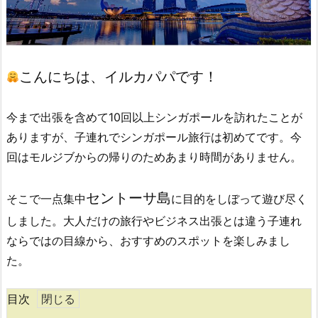
こんにちは、イルカパパです！
今まで出張を含めて10回以上シンガポールを訪れたことが
ありますが、
子連れでシンガポール旅行は初めてです。
今
回はモルジブからの帰りのためあまり時間がありません。
セントーサ島
そこで一点集中
に目的をしぼって遊び尽く
しました。
大人だけの旅行や
ビジネス出張とは違う
子連れ
ならではの目線から、
おすすめのスポットを楽しみまし
た。
目次