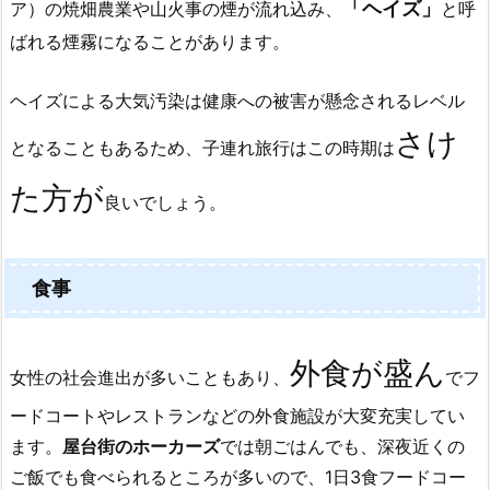
「ヘイズ」
ア）の焼畑農業や山火事の煙が流れ込み、
と呼
ばれる煙霧になることがあります。
ヘイズによる大気汚染は健康への被害が懸念されるレベル
さけ
となることもあるため、子連れ旅行はこの時期は
た方が
良いでしょう。
食事
外食が盛ん
女性の社会進出が多いこともあり、
でフ
ードコートやレストランなどの外食施設が大変充実してい
ます。
屋台街のホーカーズ
では
朝ごはんでも、
深夜近くの
ご飯でも食べられるところが多いので、
1日3食フードコー