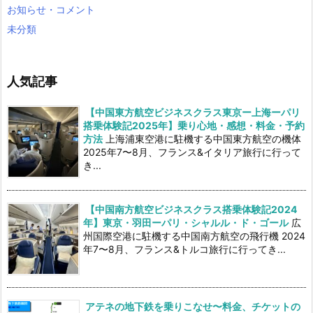
お知らせ・コメント
未分類
人気記事
【中国東方航空ビジネスクラス東京ー上海ーパリ
搭乗体験記2025年】乗り心地・感想・料金・予約
方法
上海浦東空港に駐機する中国東方航空の機体
2025年7〜8月、フランス&イタリア旅行に行って
き...
【中国南方航空ビジネスクラス搭乗体験記2024
年】東京・羽田ーパリ・シャルル・ド・ゴール
広
州国際空港に駐機する中国南方航空の飛行機 2024
年7〜8月、フランス&トルコ旅行に行ってき...
アテネの地下鉄を乗りこなせ〜料金、チケットの