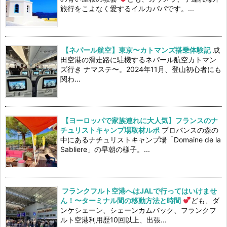
旅行をこよなく愛するイルカパパです。...
【ネパール航空】東京〜カトマンズ搭乗体験記
成
田空港の滑走路に駐機するネパール航空カトマン
ズ行き ナマステ〜。2024年11月、登山初心者にも
関わ...
【ヨーロッパで家族連れに大人気】フランスのナ
チュリストキャンプ場取材ルポ
プロバンスの森の
中にあるナチュリストキャンプ場「Domaine de la
Sabliere」の早朝の様子。...
フランクフルト空港へはJALで行ってはいけませ
ん！〜ターミナル間の移動方法と時間
ども、ダ
ンケシェーン、シェーンカムバック、フランクフ
ルト空港利用歴10回以上、出張...