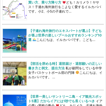
買い方、乗り方降り方
ども！カリメラ！ヤサ
ス！子連れ海外旅行をこよなく愛するイルカパパ
です。小2、小5の子連れで...
【子連れ海外旅行のエキスパートが選ぶ】子ども
が喜ぶ世界の楽しいプールおすすめランキング10
選
こんにちは、イルカパパです。こども...
【部活を辞める時】退部届け・退部願いの正しい
書き方と例文、提出方法
私が顧問をしている中学
女子バスケットボール部の円陣
こんにちは、イ
ルカパパです。 ...
【世界一美しいサントリーニ島・イア観光スポッ
ト5選】だからイアには1秒でも長くいるべき
イア
の青い屋根の教会
ども、カリメラ、子連れ海外