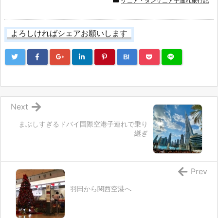
ケニア・タンザニア子連れ旅行記
よろしければシェアお願いします
B!
Next
まぶしすぎるドバイ国際空港子連れで乗り
継ぎ
Prev
羽田から関西空港へ