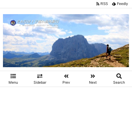
RSS
Feedly
Menu
Sidebar
Prev
Next
Search