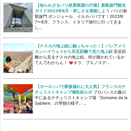
【知られざるパリ絶景眺望の穴場】新凱旋門観光
ガイド2023年8月・美しさを堪能しよう
パリの新
凱旋門 ボンジュール、イルカパパです！2023年
7〜8月、フランス、イタリア旅行に行ってきま
し...
【ナスカの地上絵に触っちゃった！】パンアメリ
カンハイウェイから至近距離で見た地上絵
至近距
離から見るナスカの地上絵。何が描かれているか
てんでわからん！
オラ、ブエノスデ...
【ヨーロッパで家族連れに大人気】フランスのナ
チュリストキャンプ場取材ルポ
プロバンスの森の
中にあるナチュリストキャンプ場「Domaine de la
Sabliere」の早朝の様子。...