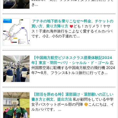
き...
アテネの地下鉄を乗りこなせ〜料金、チケットの
買い方、乗り方降り方
ども！カリメラ！ヤサ
ス！子連れ海外旅行をこよなく愛するイルカパパ
です。小2、小5の子連れで...
【中国南方航空ビジネスクラス搭乗体験記2024
年】東京・羽田ーパリ・シャルル・ド・ゴール
広
州国際空港に駐機する中国南方航空の飛行機 2024
年7〜8月、フランス&トルコ旅行に行ってき...
【部活を辞める時】退部届け・退部願いの正しい
書き方と例文、提出方法
私が顧問をしている中学
女子バスケットボール部の円陣
こんにちは、イ
ルカパパです。 ...