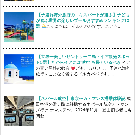
【子連れ海外旅行のエキスパートが選ぶ】子ども
が喜ぶ世界の楽しいプールおすすめランキング10
選
こんにちは、イルカパパです。こども...
【世界一美しいサントリーニ島・イア観光スポッ
ト5選】だからイアには1秒でも長くいるべき
イア
の青い屋根の教会
ども、カリメラ、子連れ海外
旅行をこよなく愛するイルカパパです。...
【ネパール航空】東京〜カトマンズ搭乗体験記
成
田空港の滑走路に駐機するネパール航空カトマン
ズ行き ナマステ〜。2024年11月、登山初心者にも
関わ...