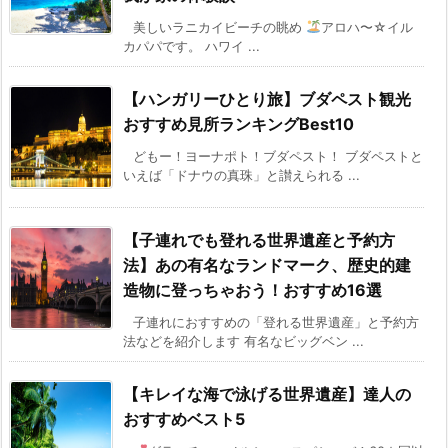
美しいラニカイビーチの眺め
アロハ〜☆イル
カパパです。 ハワイ ...
【ハンガリーひとり旅】ブダペスト観光
おすすめ見所ランキングBest10
どもー！ヨーナポト！ブダペスト！ ブダペストと
いえば「ドナウの真珠」と讃えられる ...
【子連れでも登れる世界遺産と予約方
法】あの有名なランドマーク、歴史的建
造物に登っちゃおう！おすすめ16選
子連れにおすすめの「登れる世界遺産」と予約方
法などを紹介します 有名なビッグベン ...
【キレイな海で泳げる世界遺産】達人の
おすすめベスト5