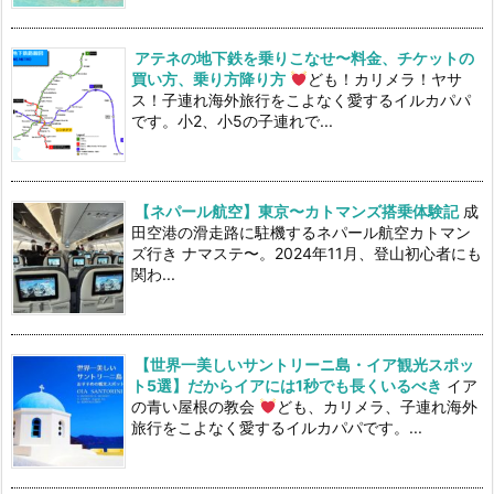
アテネの地下鉄を乗りこなせ〜料金、チケットの
買い方、乗り方降り方
ども！カリメラ！ヤサ
ス！子連れ海外旅行をこよなく愛するイルカパパ
です。小2、小5の子連れで...
【ネパール航空】東京〜カトマンズ搭乗体験記
成
田空港の滑走路に駐機するネパール航空カトマン
ズ行き ナマステ〜。2024年11月、登山初心者にも
関わ...
【世界一美しいサントリーニ島・イア観光スポッ
ト5選】だからイアには1秒でも長くいるべき
イア
の青い屋根の教会
ども、カリメラ、子連れ海外
旅行をこよなく愛するイルカパパです。...