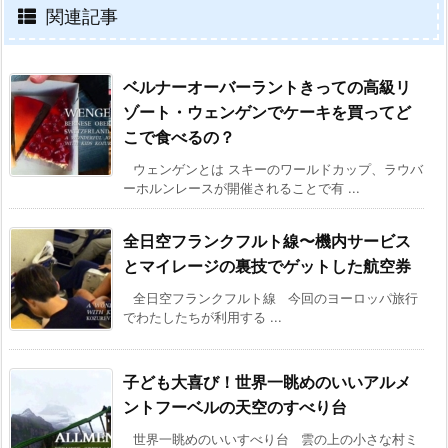
関連記事
ベルナーオーバーラントきっての高級リ
ゾート・ウェンゲンでケーキを買ってど
こで食べるの？
ウェンゲンとは スキーのワールドカップ、ラウバ
ーホルンレースが開催されることで有 ...
全日空フランクフルト線〜機内サービス
とマイレージの裏技でゲットした航空券
全日空フランクフルト線 今回のヨーロッパ旅行
でわたしたちが利用する ...
子ども大喜び！世界一眺めのいいアルメ
ントフーベルの天空のすべり台
世界一眺めのいいすべり台 雲の上の小さな村ミ