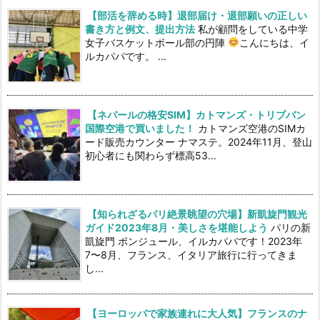
【部活を辞める時】退部届け・退部願いの正しい
書き方と例文、提出方法
私が顧問をしている中学
女子バスケットボール部の円陣
こんにちは、イ
ルカパパです。 ...
【ネパールの格安SIM】カトマンズ・トリブバン
国際空港で買いました！
カトマンズ空港のSIMカ
ード販売カウンター ナマステ。2024年11月、登山
初心者にも関わらず標高53...
【知られざるパリ絶景眺望の穴場】新凱旋門観光
ガイド2023年8月・美しさを堪能しよう
パリの新
凱旋門 ボンジュール、イルカパパです！2023年
7〜8月、フランス、イタリア旅行に行ってきま
し...
【ヨーロッパで家族連れに大人気】フランスのナ