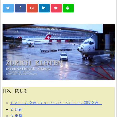
目次
1.
アートな空港～チューリッヒ・クローテン国際空港
2.
到着
3.
出発