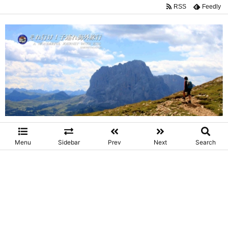
RSS
Feedly
Menu
Sidebar
Prev
Next
Search