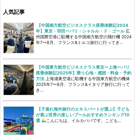
人気記事
【中国南方航空ビジネスクラス搭乗体験記2024
年】東京・羽田ーパリ・シャルル・ド・ゴール
広
州国際空港に駐機する中国南方航空の飛行機 2024
年7〜8月、フランス&トルコ旅行に行ってき...
【中国東方航空ビジネスクラス東京ー上海ーパリ
搭乗体験記2025年】乗り心地・感想・料金・予約
方法
上海浦東空港に駐機する中国東方航空の機体
2025年7〜8月、フランス&イタリア旅行に行って
き...
【子連れ海外旅行のエキスパートが選ぶ】子ども
が喜ぶ世界の楽しいプールおすすめランキング10
選
こんにちは、イルカパパです。こども...