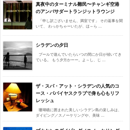
真夜中のターミナル難民〜チャンギ空港
のアンバサダートランジットラウンジ
「申し訳ございません、満室です」 その返事を聞
いて、 わっかちゃーいたが、ほ～ら ...
シラデンの夕日
プールで遊んでいたらいつの間にか日が傾いてき
ている。 もう夕方かーー。よ～し、じ ...
ザ・スパ・アット・シラデンの人気のコ
ース・パパイヤスクラブで身も心もリフ
レッシュ
珊瑚礁に囲まれた美しいシラデン島の楽しみは、
ダイビング／スノーケリングや、美味 ...