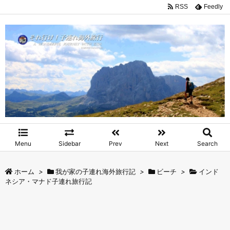
RSS
Feedly
Menu
Sidebar
Prev
Next
Search
ホーム
>
我が家の子連れ海外旅行記
>
ビーチ
>
インド
ネシア・マナド子連れ旅行記