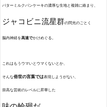
バターミルクパンケーキの濃厚な生地と複雑に絡まり、
ジャコビニ流星群
の閃光のごとく
脳内神経を
高速で
かけめぐる。
これはもうウマいとウマくないとか、
俗世の言葉では
そんな
表現しようがない、
崇高な芸術のレベルに昇華した
味の輪廻だ。