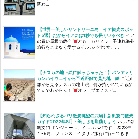
関わ...
【世界一美しいサントリーニ島・イア観光スポッ
ト5選】だからイアには1秒でも長くいるべき
イア
の青い屋根の教会
ども、カリメラ、子連れ海外
旅行をこよなく愛するイルカパパです。...
【ナスカの地上絵に触っちゃった！】パンアメリ
カンハイウェイから至近距離で見た地上絵
至近距
離から見るナスカの地上絵。何が描かれているか
てんでわからん！
オラ、ブエノスデ...
【知られざるパリ絶景眺望の穴場】新凱旋門観光
ガイド2023年8月・美しさを堪能しよう
パリの新
凱旋門 ボンジュール、イルカパパです！2023年
7〜8月、フランス、イタリア旅行に行ってきま