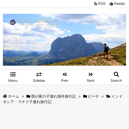
RSS
Feedly
Menu
Sidebar
Prev
Next
Search
ホーム
>
我が家の子連れ海外旅行記
>
ビーチ
>
インド
ネシア・マナド子連れ旅行記