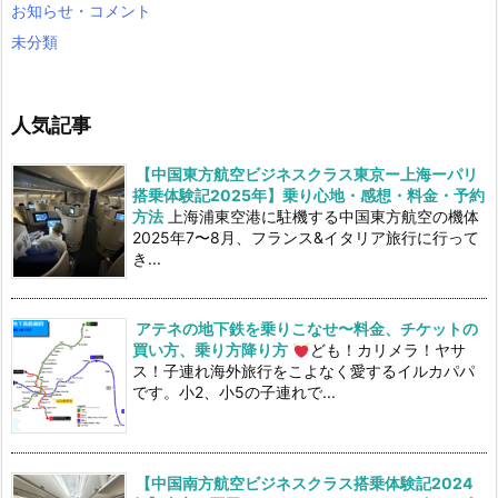
お知らせ・コメント
未分類
人気記事
【中国東方航空ビジネスクラス東京ー上海ーパリ
搭乗体験記2025年】乗り心地・感想・料金・予約
方法
上海浦東空港に駐機する中国東方航空の機体
2025年7〜8月、フランス&イタリア旅行に行って
き...
アテネの地下鉄を乗りこなせ〜料金、チケットの
買い方、乗り方降り方
ども！カリメラ！ヤサ
ス！子連れ海外旅行をこよなく愛するイルカパパ
です。小2、小5の子連れで...
【中国南方航空ビジネスクラス搭乗体験記2024