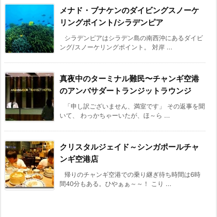
メナド・ブナケンのダイビングスノーケ
リングポイント/シラデンピア
シラデンピアはシラデン島の南西沖にあるダイビ
ング/スノーケリングポイント。 対岸 ...
真夜中のターミナル難民〜チャンギ空港
のアンバサダートランジットラウンジ
「申し訳ございません、満室です」 その返事を聞
いて、 わっかちゃーいたが、ほ～ら ...
クリスタルジェイド～シンガポールチャ
ンギ空港店
帰りのチャンギ空港での乗り継ぎ待ち時間は6時
間40分もある。ひやぁぁ～～！ こり ...