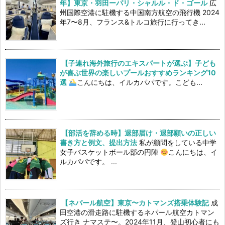
年】東京・羽田ーパリ・シャルル・ド・ゴール
広
州国際空港に駐機する中国南方航空の飛行機 2024
年7〜8月、フランス&トルコ旅行に行ってき...
【子連れ海外旅行のエキスパートが選ぶ】子ども
が喜ぶ世界の楽しいプールおすすめランキング10
選
こんにちは、イルカパパです。こども...
【部活を辞める時】退部届け・退部願いの正しい
書き方と例文、提出方法
私が顧問をしている中学
女子バスケットボール部の円陣
こんにちは、イ
ルカパパです。 ...
【ネパール航空】東京〜カトマンズ搭乗体験記
成
田空港の滑走路に駐機するネパール航空カトマン
ズ行き ナマステ〜。2024年11月、登山初心者にも